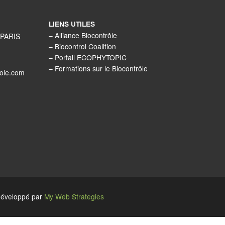
LIENS UTILES
–
Alliance Biocontrôle
 PARIS
–
Biocontrol Coalition
–
Portail ECOPHYTOPIC
–
Formations sur le Biocontrôle
role.com
développé par
My Web Strategies