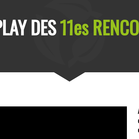
PLAY DES
11es RENC