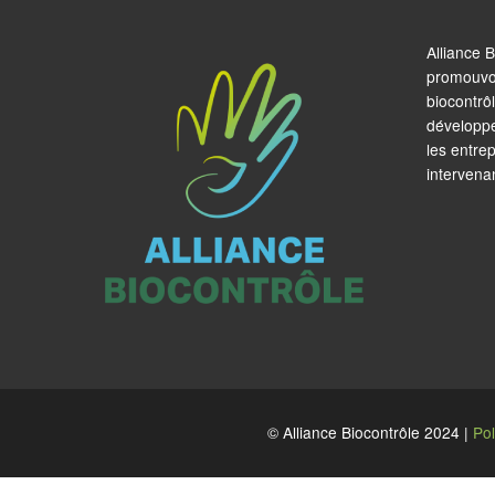
Alliance B
promouvoir
biocontrôl
développe
les entre
intervena
© Alliance Biocontrôle 2024 |
Pol