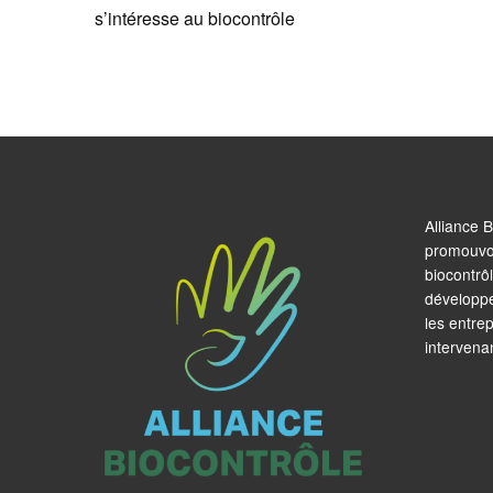
s’intéresse au biocontrôle
Alliance B
promouvoir
biocontrôl
développe
les entre
intervena