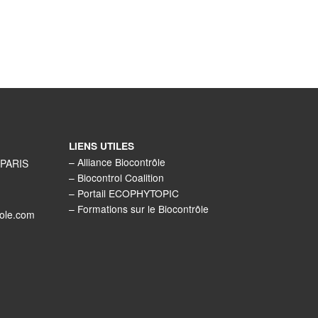
LIENS UTILES
–
Alliance Biocontrôle
 PARIS
–
Biocontrol Coalition
–
Portail ECOPHYTOPIC
–
Formations sur le Biocontrôle
role.com